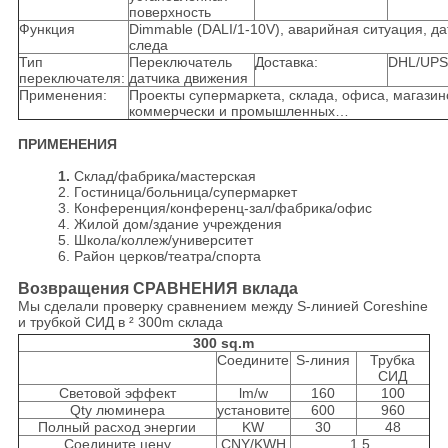
поверхность
Функция
Dimmable (DALI/1-10V), аварийная ситуация, дат
следа
Тип
Переключатель
Доставка:
DHL/UP
переключателя:
датчика движения
Применения:
Проекты супермаркета, склада, офиса, магазин
коммерчески и промышленных…
ПРИМЕНЕНИЯ
1.
Склад/фабрика/мастерская
2.
Гостиница/больница/супермаркет
3.
Конференция/конференц-зал/фабрика/офис
4.
Жилой дом/здание учреждения
5.
Школа/коллеж/университет
6.
Район церков/театра/спорта
Возвращения СРАВНЕНИЯ вклада
Мы сделали проверку сравнением между S-линией Coreshine
и трубкой СИД в ² 300m склада
300 sq.m
Соедините
S-линия
Трубка
СИД
Световой эффект
lm/w
160
100
Qty люминера
установите
600
960
Полный расход энергии
KW
30
48
Соедините цену
CNY/KWH
1,5