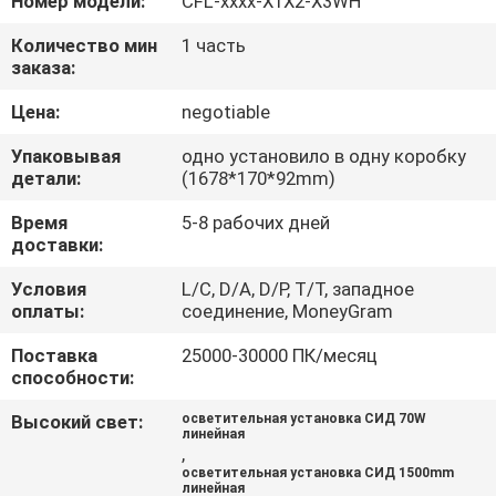
Номер модели:
CFL-xxxx-X1X2-X3WH
КАЧЕСТВА
Количество мин
1 часть
заказа:
СВЯЖИТЕСЬ
Цена:
negotiable
МЫ
Упаковывая
одно установило в одну коробку
детали:
(1678*170*92mm)
СПРОСИТЕ
Время
5-8 рабочих дней
ЦИТАТУ
доставки:
Условия
L/C, D/A, D/P, T/T, западное
NEWS
оплаты:
соединение, MoneyGram
Поставка
25000-30000 ПК/месяц
способности:
Высокий свет:
осветительная установка СИД 70W
линейная
,
осветительная установка СИД 1500mm
линейная