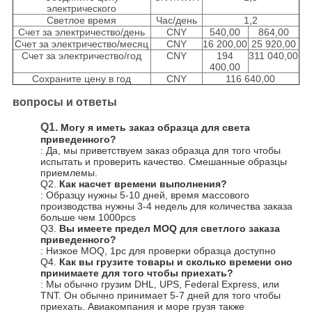
электрического
Светлое время
Час/день
1,2
Счет за электричество/день
CNY
540,00
864,00
Счет за электричество/месяц
CNY
16 200,00
25 920,00
Счет за электричество/год
CNY
194
311 040,00
400,00
Сохраните цену в год
CNY
116 640,00
вопросы и ответы
Q1.
Могу я иметь заказ образца для света 
приведенного?
: Да, мы приветствуем заказ образца для того чтобы 
испытать и проверить качество. Смешанные образцы 
приемлемы.
Q2. 
Как насчет времени выполнения?
: Образцу нужны 5-10 дней, время массового 
производства нужны 3-4 недель для количества заказа 
больше чем 1000pcs
Q3. 
Вы имеете предел MOQ для светлого заказа 
приведенного?
: Низкое MOQ, 1pc для проверки образца доступно
Q4. 
Как вы грузите товары и сколько времени оно 
принимаете для того чтобы приехать?
: Мы обычно грузим DHL, UPS, Federal Express, или 
TNT. Он обычно принимает 5-7 дней для того чтобы 
приехать. Авиакомпания и море грузя также 