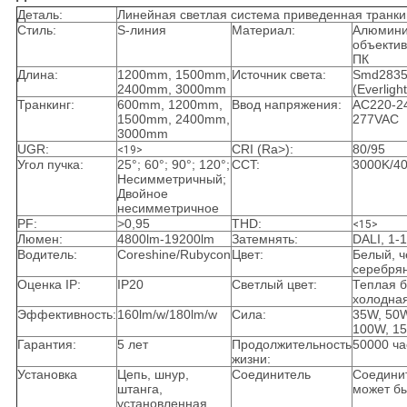
Деталь:
Линейная светлая система приведенная транки
Стиль:
S-линия
Материал:
Алюмини
объекти
ПК
Длина:
1200mm, 1500mm,
Источник света:
Smd283
2400mm, 3000mm
(Everlig
Транкинг:
600mm, 1200mm,
Ввод напряжения:
AC220-2
1500mm, 2400mm,
277VAC
3000mm
UGR:
CRI (Ra>):
80/95
<19>
Угол пучка:
25°; 60°; 90°; 120°;
CCT:
3000K/4
Несимметричный;
Двойное
несимметричное
PF:
>0,95
THD:
<15>
Люмен:
4800lm-19200lm
Затемнять:
DALI, 1-
Водитель:
Coreshine/Rubycon
Цвет:
Белый, ч
серебря
Оценка IP:
IP20
Светлый цвет:
Теплая б
холодна
Эффективность:
160lm/w/180lm/w
Сила:
35W, 50W
100W, 
Гарантия:
5 лет
Продолжительность
50000 ча
жизни:
Установка
Цепь, шнур,
Соединитель
Соединит
штанга,
может бы
установленная