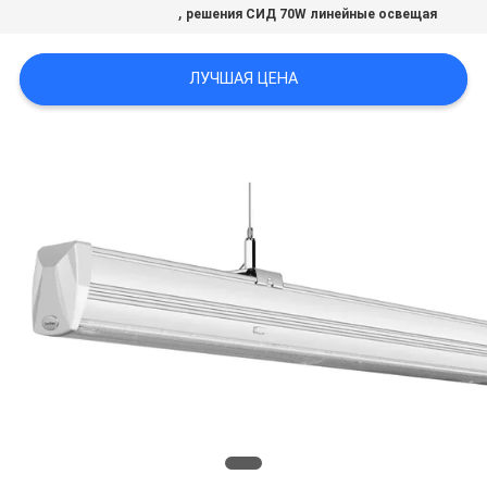
,
решения СИД 70W линейные освещая
ЛУЧШАЯ ЦЕНА