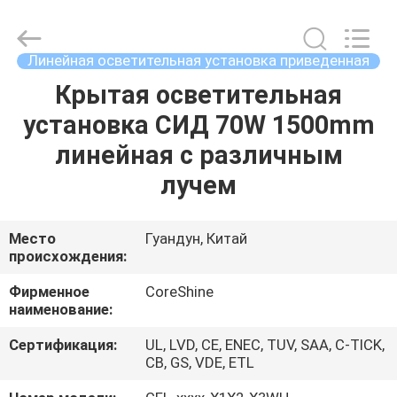
осветительная
установка
приведенная
поставщик.
Copyright
Линейная осветительная установка приведенная
©
2021
-
Крытая осветительная
ДОМ
2025
linear-
установка СИД 70W 1500mm
ledlight.com.
All
Rights
ПРОДУКТЫ
линейная с различным
Reserved.
лучем
О
НАС
Место
Гуандун, Китай
происхождения:
ПУТЕШЕСТВИЕ
Фирменное
CoreShine
наименование:
ФАБРИКИ
Сертификация:
UL, LVD, CE, ENEC, TUV, SAA, C-TICK,
CB, GS, VDE, ETL
ПРОВЕРКА