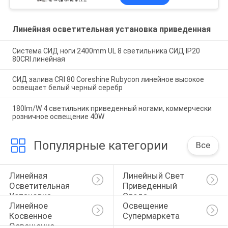
Линейная осветительная установка приведенная
Система СИД ноги 2400mm UL 8 светильника СИД IP20
80CRI линейная
СИД залива CRI 80 Coreshine Rubycon линейное высокое
освещает белый черный серебр
180lm/W 4 светильник приведенный ногами, коммерчески
розничное освещение 40W
Популярные категории
Все
Линейная 
Линейный Свет 
Осветительная 
Приведенный 
Установка 
Следа
Линейное 
Освещение 
Приведенная
Косвенное 
Супермаркета
Освещение