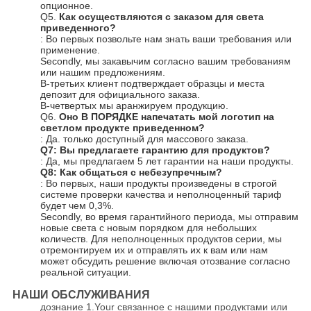
опционное.
Q5. 
Как осуществляются с заказом для света 
приведенного?
: Во первых позвольте нам знать ваши требования или 
применение.
Secondly, мы закавычим согласно вашим требованиям 
или нашим предложениям.
В-третьих клиент подтверждает образцы и места 
депозит для официального заказа.
В-четвертых мы аранжируем продукцию.
Q6. 
Оно В ПОРЯДКЕ напечатать мой логотип на 
светлом продукте приведенном?
: Да. только доступный для массового заказа.
Q7: Вы предлагаете гарантию для продуктов?
: Да, мы предлагаем 5 лет гарантии на наши продукты.
Q8: Как общаться с небезупречным?
: Во первых, наши продукты произведены в строгой 
системе проверки качества и неполноценный тариф 
будет чем 0,3%.
Secondly, во время гарантийного периода, мы отправим 
новые света с новым порядком для небольших 
количеств. Для неполноценных продуктов серии, мы 
отремонтируем их и отправлять их к вам или нам 
может обсудить решение включая отозвание согласно 
реальной ситуации.
НАШИ ОБСЛУЖИВАНИЯ
дознание 1.Your связанное с нашими продуктами или