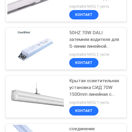
80CRI линейная
negotiable MOQ:1 часть
КОНТАКТ
20
50HZ 70W DALI
Освещение склада
затемняя водителя для
S-линии линейной
осветительной
negotiable MOQ:2 части
установки приведенной
КОНТАКТ
Крытая осветительная
20
установка СИД 70W
Розничное
1500mm линейная с
различным лучем
negotiable MOQ:1 часть
освещение
КОНТАКТ
соединение