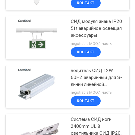
КАЧЕСТВА
КОНТАКТ
СИД модуля знака IP20
СВЯЖИТЕСЬ
29
5ft аварийное освещая
МЫ
аксессуары
Линейное
negotiable MOQ:1 часть
косвенное
СПРОСИТЕ
КОНТАКТ
освещение
ЦИТАТУ
водитель СИД 12W
60HZ аварийный для S-
NEWS
линии линейной
24
системы транкинга
negotiable MOQ:1 часть
Освещение
КОНТАКТ
супермаркета
Система СИД ноги
2400mm UL 8
светильника СИД IP20