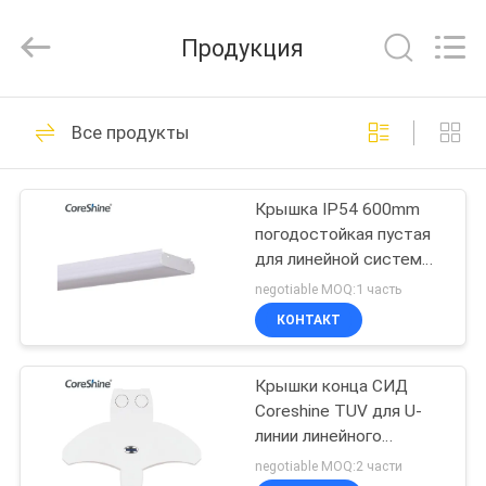
осветительная
установка
приведенная
Продукция
поставщик.
Copyright
©
2021
-
ДОМ
27
2024
linear-
Все продукты
ledlight.com.
Линейная
All
Rights
ПРОДУКТЫ
Reserved.
осветительная
Крышка IP54 600mm
погодостойкая пустая
установка
О
для линейной системы
НАС
приведенная
транкинга
negotiable MOQ:1 часть
КОНТАКТ
24
ПУТЕШЕСТВИЕ
линейный свет
Крышки конца СИД
ФАБРИКИ
Coreshine TUV для U-
приведенный
линии линейного
ПРОВЕРКА
косвенного освещения
negotiable MOQ:2 части
следа