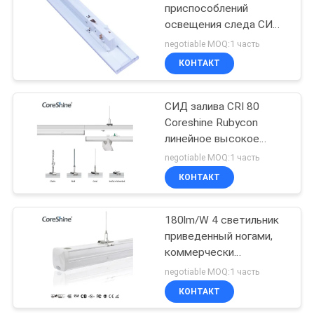
приспособлений
освещения следа СИД
8
80Ra 1200mm линейное
negotiable MOQ:1 часть
безшовное
КОНТАКТ
Рельс транкинга
СИД залива CRI 80
Coreshine Rubycon
линейное высокое
освещает белый
negotiable MOQ:1 часть
черный серебр
КОНТАКТ
21
Свет Dimmable
180lm/W 4 светильник
приведенный ногами,
линейный
коммерчески
розничное освещение
negotiable MOQ:1 часть
40W
КОНТАКТ