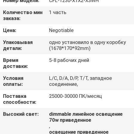
Номер модели:
CFL-1230-X1X2-X3WH
КАЧЕСТВА
Количество мин
1 часть
заказа:
СВЯЖИТЕСЬ
Цена:
Negotiable
МЫ
Упаковывая
одно установило в одну коробку
детали:
(1678*170*92mm)
СПРОСИТЕ
Время
5-8 рабочих дней
ЦИТАТУ
доставки:
Условия
L/C, D/A, D/P, T/T, западное
NEWS
оплаты:
соединение,
Поставка
25000-30000 ПК/месяц
способности:
Высокий свет:
dimmable линейное освещение
70w приведенное
,
освещение приведенное