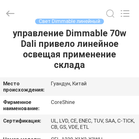
осветительная
установка
приведенная
поставщик.
Copyright
Свет Dimmable линейный
©
2021
-
управление Dimmable 70w
ДОМ
2022
linear-
Dali привело линейное
ledlight.com.
All
Rights
ПРОДУКТЫ
освещая применение
Reserved.
склада
О
НАС
Место
Гуандун, Китай
происхождения:
ПУТЕШЕСТВИЕ
Фирменное
CoreShine
наименование:
ФАБРИКИ
Сертификация:
UL, LVD, CE, ENEC, TUV, SAA, C-TICK,
CB, GS, VDE, ETL
ПРОВЕРКА