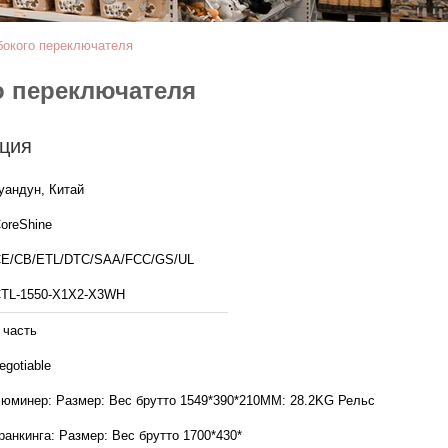
бокого переключателя
о переключателя
ция
уандун, Китай
oreShine
E/CB/ETL/DTC/SAA/FCC/GS/UL
TL-1550-X1X2-X3WH
 часть
egotiable
: Размер: Вес брутто 1549*390*210MM: 28.2KG Рельс
транкинга: Размер: Вес брутто 1700*430*