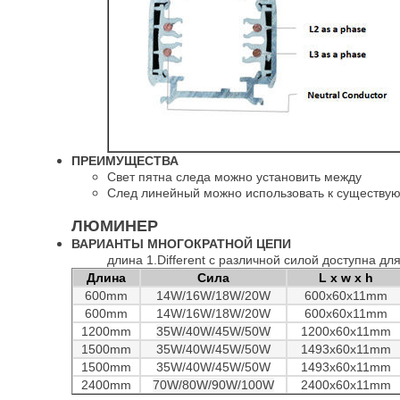
ПРЕИМУЩЕСТВА
Свет пятна следа можно установить между
След линейный можно использовать к существу
ЛЮМИНЕР
ВАРИАНТЫ МНОГОКРАТНОЙ ЦЕПИ
длина 1.Different с различной силой доступна д
Длина
Сила
L x w x h
600mm
14W/16W/18W/20W
600x60x11mm
600mm
14W/16W/18W/20W
600x60x11mm
1200mm
35W/40W/45W/50W
1200x60x11mm
1500mm
35W/40W/45W/50W
1493x60x11mm
1500mm
35W/40W/45W/50W
1493x60x11mm
2400mm
70W/80W/90W/100W
2400x60x11mm