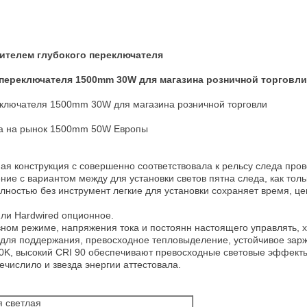
дителем глубокого переключателя
 переключателя 1500mm 30W для магазина розничной торговли
еключателя 1500mm 30W для магазина розничной торговли
да на рынок 1500mm 50W Европы
я конструкция с совершенно соответствовала к рельсу следа про
е с вариантом между для установки светов пятна следа, как толь
лностью без инструмент легкие для установки сохраняет время, цен
или Hardwired опционное.
ом режиме, напряжения тока и постоянн настоящего управлять, 
 для поддержания, превосходное тепловыделение, устойчивое зарж
0K, высокий CRI 90 обеспечивают превосходные световые эффект
ечислило и звезда энергии аттестовала.
 светлая