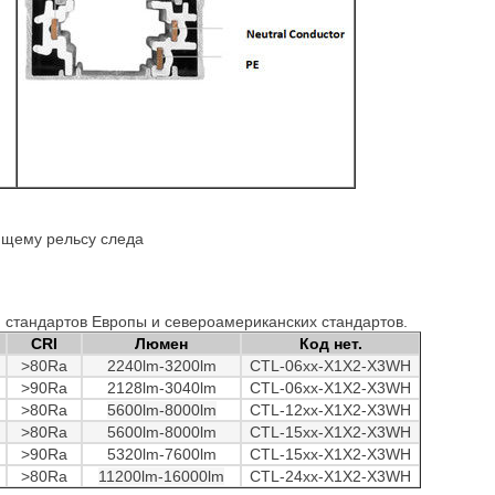
ющему рельсу следа
ля стандартов Европы и североамериканских стандартов.
CRI
Люмен
Код нет.
>80Ra
2240lm-3200lm
CTL-06xx-X1X2-X3WH
>90Ra
2128lm-3040lm
CTL-06xx-X1X2-X3WH
>80Ra
5600lm-8000lm
CTL-12xx-X1X2-X3WH
>80Ra
5600lm-8000lm
CTL-15xx-X1X2-X3WH
>90Ra
5320lm-7600lm
CTL-15xx-X1X2-X3WH
>80Ra
11200lm-16000lm
CTL-24xx-X1X2-X3WH