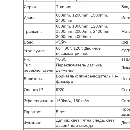
Серия:
T-линия
Вво
600mm, 1200mm, 1500mm,
Длина:
Исто
2400mm
600mm, 1000mm, 1200mm,
Транкинг:
1500mm, 2000mm, 2400mm,
Мат
3000mm, 4000mm
<19>
UGR:
CRI 
60°; 90°; 120°; Двойное
Угол пучка:
CCT
несимметричное
PF:
>0,95
THD
Тип
Переключатель датчика
Люм
переключателя:
движения
Водитель фликера/водитель Не-
Водитель:
Цвет
фликера
Оценка IP:
IP20
Свет
Эффективность:
160lm/w, 180lm/w
Сил
Про
Гарантия:
5 лет
жизн
Датчик, свет пятна следа, свет
Функция:
Дост
аварийного выхода