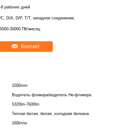
-8 рабочих дней
/C, D/A, D/P, T/T, западное соединение,
5000-30000 ПК/месяц
Контакт
1500mm
Водитель фликера/водитель Не-фликера
5320lm-7600lm
Теплая белая, белая, холодная белизна
160lm/w