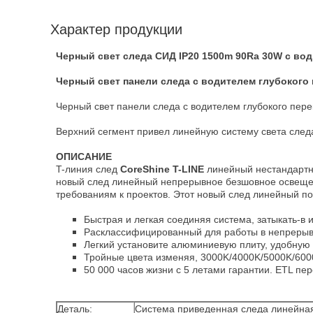
Характер продукции
Черный свет следа СИД IP20 1500m 90Ra 30W с во
Черный свет панели следа с водителем глубокого
Черный свет панели следа с водителем глубокого пер
Верхний сегмент привел линейную систему света сле
ОПИСАНИЕ
T-линия след
CoreShine T-LINE
линейный нестандартна
новый след линейный непрерывное безшовное освещени
требованиям к проектов. Этот новый след линейный по
Быстрая и легкая соединяя система, затыкать-в 
Расклассифицированный для работы в непрерывн
Легкий установите алюминиевую плиту, удобную
Тройные цвета изменяя, 3000K/4000K/5000K/600
50 000 часов жизни с 5 летами гарантии. ETL пер
Деталь:
Система приведенная следа линейная