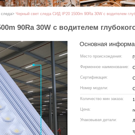
 следа
>
Черный свет следа СИД IP20 1500m 90Ra 30W с водителем глу
500m 90Ra 30W с водителем глубоког
Основная информа
Место происхождения:
Г
Фирменное наименование:
C
Сертификация:
C
Номер модели:
C
Количество мин заказа:
1
Цена:
n
Упаковывая детали:
Люминер