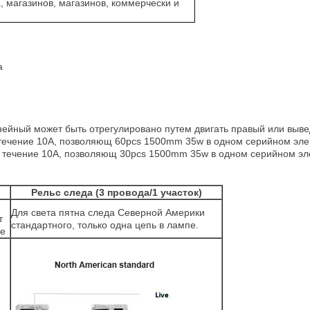
, магазинов, магазинов, коммерчески и
а
нейный может быть отрегулировано путем двигать правый или выв
 течение 10A, позволяющ 60pcs 1500mm 35w в одном серийном эле
е течение 10A, позволяющ 30pcs 1500mm 35w в одном серийном эл
Рельс следа (3 провода/1 участок)
Для света пятна следа Северной Америки
т
стандартного, только одна цепь в лампе.
де