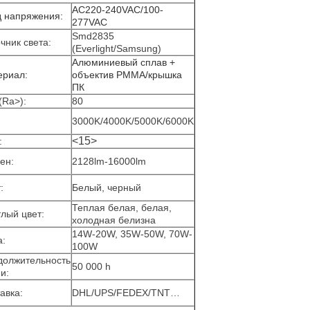
AC220-240VAC/100-
д напряжения:
277VAC
Smd2835
чник света:
(Everlight/Samsung)
Алюминиевый сплав + 
ериал:
объектив PMMA/крышка 
ПК
(Ra>):
80
:
3000K/4000K/5000K/6000K
<15>
:
ен:
2128lm-16000lm
:
Белый, черный
Теплая белая, белая,
лый цвет:
холодная белизна
14W-20W, 35W-50W, 70W-
а:
100W
должительность
50 000 h
и:
авка:
DHL/UPS/FEDEX/TNT…