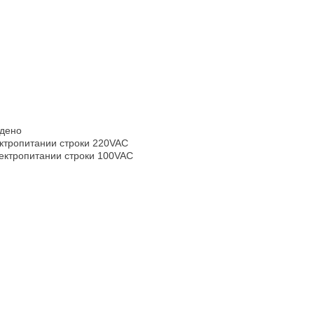
едено
ктропитании строки 220VAC
ектропитании строки 100VAC