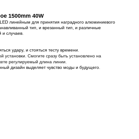
ное 1500mm 40W
e.LED линейным для принятия наградного алюминиевого
танавливанный тип, и врезанный тип, и различные
 и случаев.
ться удару, и стояться тесту времени.
 установки. Смогите сразу быть установлено на
жете регулируемый длина линии.
ый дизайн выделяет чувство моды и будущего.