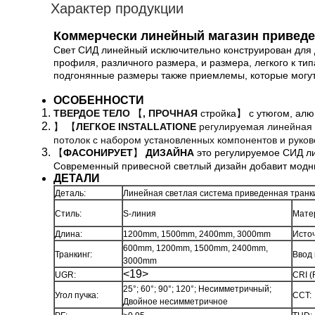
Характер продукции
Коммерчески линейный магазин приведе
Свет СИД линейный исключительно конструирован для 
профиля, различного размера, и размера, легкого к тип
подгонянные размеры также приемлемы, которые могут 
ОСОБЕННОСТИ
ТВЕРДОЕ ТЕЛО
【
, ПРОЧНАЯ
стройка】 с утюгом, алю
】 【
ЛЕГКОЕ INSTALLATIONE
регулируемая линейная л
потолок с набором установленных компонентов и руков
【
ФАСОНИРУЕТ
】
ДИЗАЙНА
это регулируемое СИД л
Современный привесной светлый дизайн добавит модны
ДЕТАЛИ
Деталь:
Линейная светлая система приведенная транк
Стиль:
S-линия
Мате
Длина:
1200mm, 1500mm, 2400mm, 3000mm
Источ
600mm, 1200mm, 1500mm, 2400mm,
Транкинг:
Ввод
3000mm
<19>
UGR:
CRI (
25°; 60°; 90°; 120°; Несимметричный;
Угол пучка:
CCT:
Двойное несимметричное