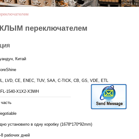
ереключателем
УСКЛЫМ переключателем
ция
уандун, Китай
oreShine
L, LVD, CE, ENEC, TUV, SAA, C-TICK, CB, GS, VDE, ETL
FL-1540-X1X2-X3WH
 часть
egotiable
дно установило в одну коробку (1678*170*92mm)
-8 рабочих дней