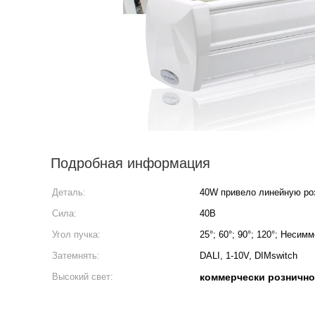
Подробная информация
Деталь:
40W привело линейную ро
Сила:
40В
Угол пучка:
25°; 60°; 90°; 120°; Неси
Затемнять:
DALI, 1-10V, DIMswitch
Высокий свет:
коммерчески рознично