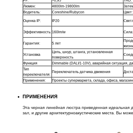
PF:
>0,95
THD:
Люмен:
4800lm-19800lm
Затем
Водитель:
Coreshine/Rubycon
Цвет:
Оценка IP:
IP20
Светл
Эффективность:
160lm/w
Сила
Прод
Гарантия:
5 лет
жизни
Цепь, шнур, штанга, установленная
Установка
Соед
поверхность
Функция
Dimmable (DALI/1-10V), аварийная ситуация, да
Тип
Переключатель датчика движения
Доста
переключателя:
Применения:
Проекты супермаркета, склада, офиса, магази
ПРИМЕНЕНИЯ
Эта черная линейная люстра приведенная идеальная д
зал,
и другие архитектурноакустические места
. Вы мож