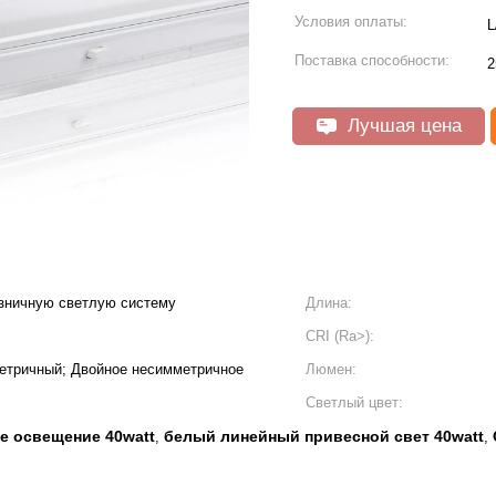
Условия оплаты:
L
Поставка способности:
2
Лучшая цена
зничную светлую систему
Длина:
CRI (Ra>):
мметричный; Двойное несимметричное
Люмен:
Светлый цвет:
е освещение 40watt
белый линейный привесной свет 40watt
,
,