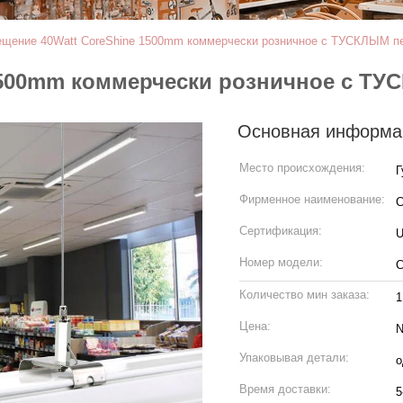
щение 40Watt CoreShine 1500mm коммерчески розничное с ТУСКЛЫМ п
1500mm коммерчески розничное с Т
Основная информа
Место происхождения:
Г
Фирменное наименование:
C
Сертификация:
U
Номер модели:
C
Количество мин заказа:
1
Цена:
N
Упаковывая детали:
о
Время доставки:
5