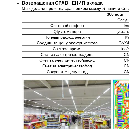
Возвращения СРАВНЕНИЯ вклада
Мы сделали проверку сравнением между S-линией Cores
300 sq.m
Соеди
Световой эффект
lm
Qty люминера
устан
Полный расход энергии
K
Соедините цену электрического
CNY
Светлое время
Час/
Счет за электричество/день
C
Счет за электричество/месяц
C
Счет за электричество/год
C
Сохраните цену в год
C