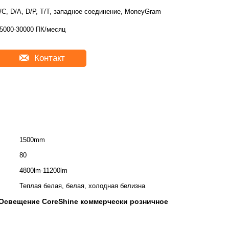
/C, D/A, D/P, T/T, западное соединение, MoneyGram
5000-30000 ПК/месяц
Контакт
1500mm
80
4800lm-11200lm
Теплая белая, белая, холодная белизна
Освещение CoreShine коммерчески розничное