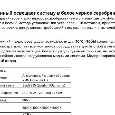
нный освещает систему в белое черное серебря
дизайнеров и архитекторов с воображением и личным светом styl
ам install.3 метода установок: тип установленный потолком, приос
встретить для установки требований к положения различных полей
того чтобы
миний и акриловое, давая возможности для
сопротивля
юстра включает все монтажное оборудование для быстрой и легкой
одства по эксплуатации. Люстра с регулируемыми линиями, вы мо
инейная люстра воодушевлена модными линиями. Модернизированн
й взгляд.
инга
Алюминиевый сплав + объектив
риал:
PMMA/крышка ПК
ник света:
Smd2835 (Everlight/Samsung)
 напряжения:
AC220-240VAC/100-277VAC
Ra>):
80/95
3000K/4000K/5000K/6000K
<15>