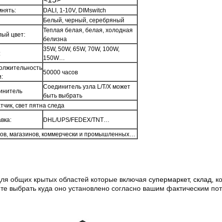
нять:
DALI, 1-10V, DIMswitch
Белый, черный, серебряный
Теплая белая, белая, холодная
ый цвет:
белизна
35W, 50W, 65W, 70W, 100W,
:
150W…
олжительность
50000 часов
:
Соединитель узла L/T/X может
инитель
быть выбрать
тчик, свет пятна следа
вка:
DHL/UPS/FEDEX/TNT…
нов, магазинов, коммерчески и промышленных…
Оставьте сообщение
Мы скоро тебе перезвоним!
ля общих крытых областей которые включая
супермаркет, склад,
к
ете выбрать куда оно установлено согласно вашим фактическим по