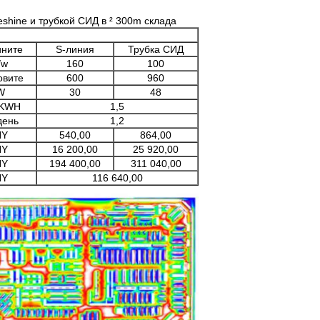
hine и трубкой СИД в ² 300m склада
ните
S-линия
Трубка СИД
/w
160
100
овите
600
960
W
30
48
/KWH
1,5
день
1,2
NY
540,00
864,00
NY
16 200,00
25 920,00
NY
194 400,00
311 040,00
NY
116 640,00