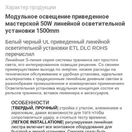
Характер продукции
Модульное освещение приведенное
мастерской 50W линейной осветительной
установки 1500mm
Белый черный UL приведенный линейной
осветительной установки ETL DLC ROHS
перечислил
Линейная S-линия серия системы транкинга нет простого
света, его интегрированное освещая решение. Со своими
преимуществами выхода по энергии, низкие расходы на
техническое обслуживание и удобная установка, идеальная
альтернатива к традиционным линейным дневным светам в
разнообразие промышленном и коммерческих применениях.
Осветительная установка модульная концепция состоя из
рельсов транкинга, вставок люминера и аксессуаров.
ОСОБЕННОСТИ
[
ТВЕРДЫЙ, ПРОЧНЫЙ
] стройка с утюгом, алюминием и
акриловым, давая возможности для
того чтобы
сопротивляться удару, и стояться тесту времени.
[
ЛЕГКОЕ INSTALLATIONE
]
регулируемая линейная
люстра включает все монтажное оборудование для
быстрой и легкой установки. Смогите сразу быть