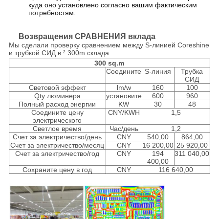
куда оно установлено согласно вашим фактическим
потребностям.
Возвращения СРАВНЕНИЯ вклада
Мы сделали проверку сравнением между S-линией Coreshine
и трубкой СИД в ² 300m склада
300 sq.m
Соедините
S-линия
Трубка
СИД
Световой эффект
lm/w
160
100
Qty люминера
установите
600
960
Полный расход энергии
KW
30
48
Соедините цену
CNY/KWH
1,5
электрического
Светлое время
Час/день
1,2
Счет за электричество/день
CNY
540,00
864,00
Счет за электричество/месяц
CNY
16 200,00
25 920,00
Счет за электричество/год
CNY
194
311 040,00
400,00
Сохраните цену в год
CNY
116 640,00