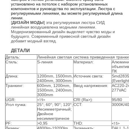
установлено на потолок с набором установленных
компонентов и руководства по эксплуатации. Люстра с
регулируемыми линиями, вы можете регулируемый длина
линии.
[
ДИЗАЙН МОДЫ
] эта регулируемая люстра СИД
линейная воодушевлена модными линиями.
Модернизированный дизайн выделяет чувство моды и
будущего. Современный привесной светлый дизайн
добавит модный взгляд.
ДЕТАЛИ
Деталь:
Линейная светлая система приведенная транки
Стиль:
S-линия
Материал:
Алюмини
объекти
ПК
Длина:
1200mm, 1500mm,
Источник света:
Smd283
2400mm, 3000mm
(Everlig
Транкинг:
600mm, 1200mm,
Ввод напряжения:
AC220-2
1500mm, 2400mm,
277VAC
3000mm
UGR:
CRI (Ra>):
95/80
<19>
Угол пучка:
25°; 60°; 90°; 120°;
CCT:
3000K/4
Несимметричный;
Двойное
несимметричное
PF:
>0,95
THD:
<15>
Люмен:
4800lm-19200lm
Затемнять:
DALI, 1-