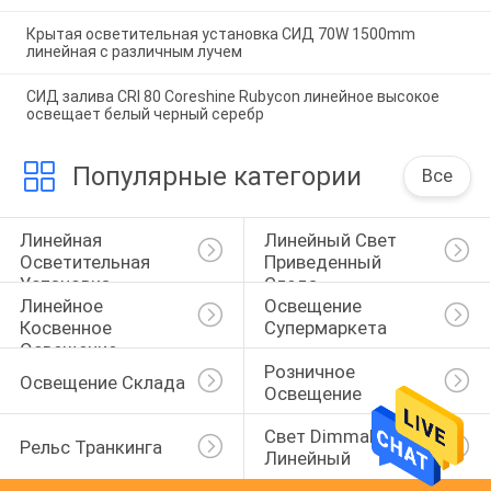
Крытая осветительная установка СИД 70W 1500mm
линейная с различным лучем
СИД залива CRI 80 Coreshine Rubycon линейное высокое
освещает белый черный серебр
Популярные категории
Все
Линейная 
Линейный Свет 
Осветительная 
Приведенный 
Установка 
Следа
Линейное 
Освещение 
Приведенная
Косвенное 
Супермаркета
Освещение
Розничное 
Освещение Склада
Освещение
Свет Dimmable 
Рельс Транкинга
Линейный