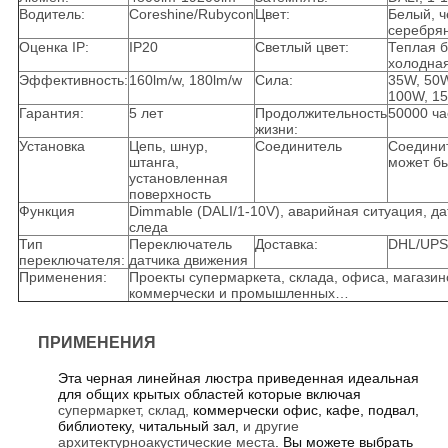
Водитель:
Coreshine/Rubycon
Цвет:
Белый, ч
серебря
Оценка IP:
IP20
Светлый цвет:
Теплая б
холодна
Эффективность:
160lm/w, 180lm/w
Сила:
35W, 50W
100W, 
Гарантия:
5 лет
Продолжительность
50000 ча
жизни:
Установка
Цепь, шнур,
Соединитель
Соединит
штанга,
может бы
установленная
поверхность
Функция
Dimmable (DALI/1-10V), аварийная ситуация, дат
следа
Тип
Переключатель
Доставка:
DHL/UP
переключателя:
датчика движения
Применения:
Проекты супермаркета, склада, офиса, магазин
коммерчески и промышленных…
ПРИМЕНЕНИЯ
Эта черная линейная люстра приведенная идеальная
для общих крытых областей которые включая
супермаркет, склад,
коммерчески офис, кафе, подвал,
библиотеку, читальный зал,
и другие
архитектурноакустические места
. Вы можете выбрать