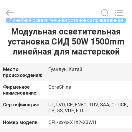
2026
Shenzhen
Coreshine
Optoelectronics
Co.,Ltd.
Линейная осветительная установка приведенная
All
Rights
Reserved.
Модульная осветительная
ДОМ
установка СИД 50W 1500mm
ПРОДУКТЫ
линейная для мастерской
О
Место
Гуандун, Китай
происхождения:
НАС
Фирменное
CoreShine
наименование:
ПУТЕШЕСТВИЕ
Сертификация:
UL, LVD, CE, ENEC, TUV, SAA, C-TICK,
ФАБРИКИ
CB, GS, VDE, ETL
Номер модели:
CFL-xxxx-X1X2-X3WH
ПРОВЕРКА