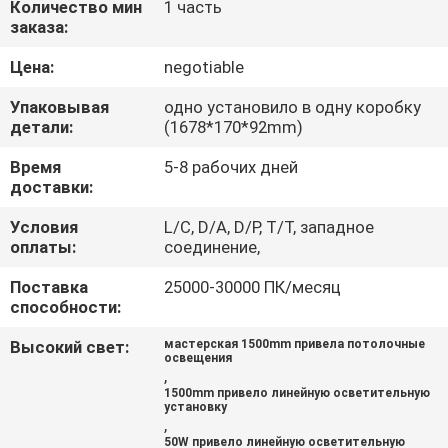
Количество мин
1 часть
КАЧЕСТВА
заказа:
Цена:
negotiable
СВЯЖИТЕСЬ
МЫ
Упаковывая
одно установило в одну коробку
детали:
(1678*170*92mm)
Время
5-8 рабочих дней
СПРОСИТЕ
доставки:
ЦИТАТУ
Условия
L/C, D/A, D/P, T/T, западное
оплаты:
соединение,
NEWS
Поставка
25000-30000 ПК/месяц
способности:
КАРТА
Высокий свет:
мастерская 1500mm привела потолочные
освещения
САЙТА
,
1500mm привело линейную осветительную
установку
,
PRIVACY
50W привело линейную осветительную